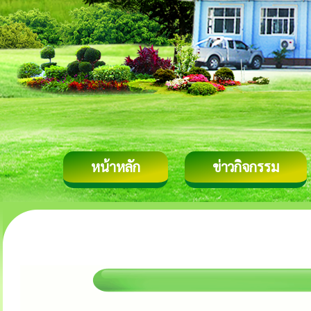
หน้าหลัก
ข่าวกิจกรรม