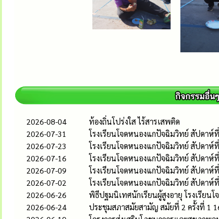
2026-08-04
ท้องถิ่นโปร่งใส ไร้สารเสพติด
2026-07-31
โรงเรียนโจดหนองแกปัจฉิมวิทย์ สัปดาห์ที
2026-07-23
โรงเรียนโจดหนองแกปัจฉิมวิทย์ สัปดาห์ที
2026-07-16
โรงเรียนโจดหนองแกปัจฉิมวิทย์ สัปดาห์ที
2026-07-09
โรงเรียนโจดหนองแกปัจฉิมวิทย์ สัปดาห์ที
2026-07-02
โรงเรียนโจดหนองแกปัจฉิมวิทย์ สัปดาห์ที
2026-06-26
พิธีปฐมนิเทศนักเรียนผู้สูงอายุ โรงเรียน
2026-06-24
ประชุมสภาสมัยสามัญ สมัยที่ 2 ครั้งที่ 1 1