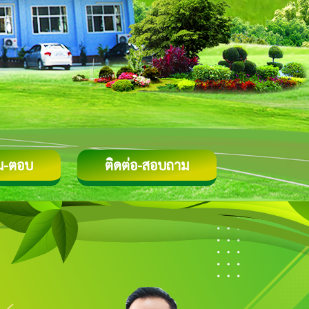
ม-ตอบ
ติดต่อ-สอบถาม