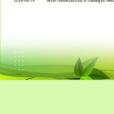
2026-06-19
โครงการส่งเสริมโภชนาการและสุขภาพอน